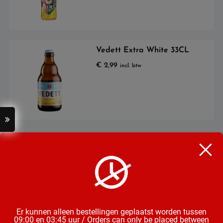
Vedett Extra White 33CL
€
2,99
incl. btw
Categorieën
Bier
Mix & Aperitieven Drankjes
Frisdrank, Water & Sappen
Chips, Noten, Toast
Wijn
Snoep, Chocolade & Koek
Er kunnen alleen bestellingen geplaatst worden tussen
09:00 en 03:45 uur / Orders can only be placed between
Groente & Fruit
Diepvries