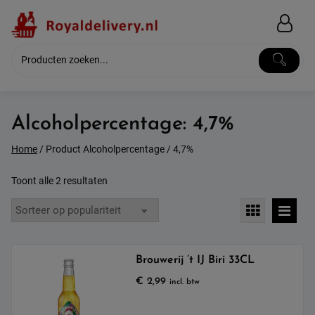
Skip
to
content
Alcoholpercentage:
4,7%
Home
/ Product Alcoholpercentage / 4,7%
Gesorteerd
Toont alle 2 resultaten
op
populariteit
Brouwerij ’t IJ Biri 33CL
€
2,99
incl. btw