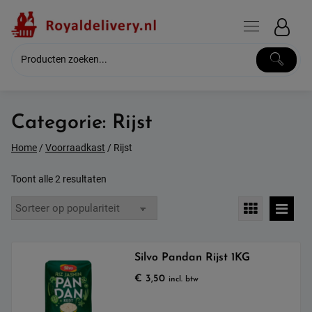
Skip
to
content
Categorie:
Rijst
Home
/
Voorraadkast
/ Rijst
Gesorteerd
Toont alle 2 resultaten
op
populariteit
Silvo Pandan Rijst 1KG
€
3,50
incl. btw