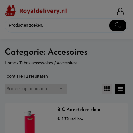
Skip
to
content
Categorie:
Accesoires
Home
/
Tabak accessoires
/ Accesoires
Gesorteerd
Toont alle 12 resultaten
op
populariteit
BIC Aansteker klein
€
1,75
incl. btw