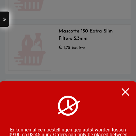
Mascotte 150 Extra Slim
Filters 5.3mm
€
1,75
incl. btw
Smoking Blue Vloei
€
1,75
incl. btw
Er kunnen alleen bestellingen geplaatst worden tussen
09:00 en 03:45 uur / Orders can only be placed between