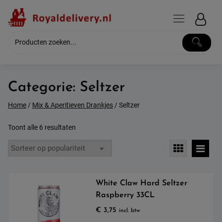
Skip
to
content
Categorie:
Seltzer
Home
/
Mix & Aperitieven Drankjes
/ Seltzer
Gesorteerd
Toont alle 6 resultaten
op
populariteit
White Claw Hard Seltzer
Raspberry 33CL
€
3,75
incl. btw