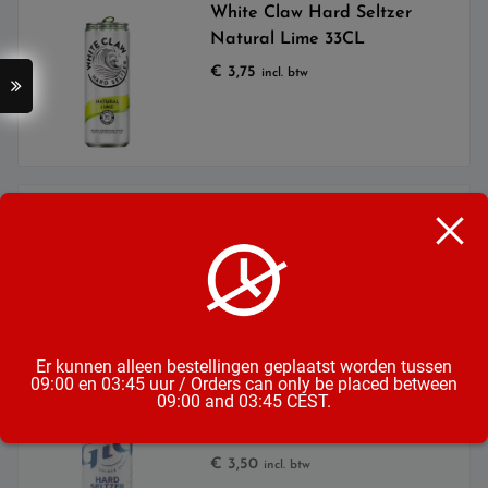
White Claw Hard Seltzer
Natural Lime 33CL
€
3,75
incl. btw
Gig Berry Beat Hard
Uitverkocht
Seltzer 33CL
€
3,50
incl. btw
Er kunnen alleen bestellingen geplaatst worden tussen
09:00 en 03:45 uur / Orders can only be placed between
09:00 and 03:45 CEST.
Gig Lime Rhythm Hard
Uitverkocht
Seltzer 33CL
€
3,50
incl. btw