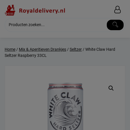
Skip
to
content
Home
/
Mix & Aperitieven Drankjes
/
Seltzer
/ White Claw Hard
Seltzer Raspberry 33CL