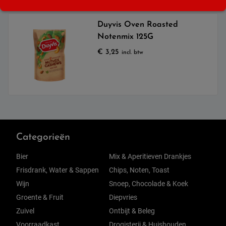
Duyvis Oven Roasted
Notenmix 125G
€
3,25
incl. btw
Categorieën
Bier
Mix & Aperitieven Drankjes
Frisdrank, Water & Sappen
Chips, Noten, Toast
Wijn
Snoep, Chocolade & Koek
Groente & Fruit
Diepvries
Zuivel
Ontbijt & Beleg
Voorraadkast
Drogisterij & Huishouden