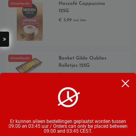
Nescafé Cappuccino
Uitverkocht
125G
€
3,99
incl. btw
Banket Gilde Oublies
Uitverkocht
Rolletjes 125G
€
2,50
incl. btw
Duyvis Oven Roasted
Uitverkocht
Salted Almonds 125G
€
3,25
incl. btw
Er kunnen alleen bestellingen geplaatst worden tussen
09:00 en 03:45 uur / Orders can only be placed between
09:00 and 03:45 CEST.