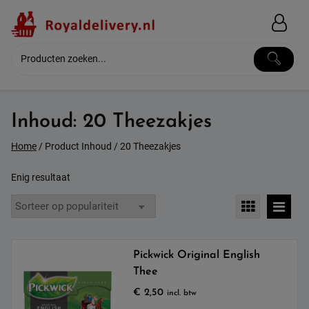
Skip
to
content
Inhoud:
20 Theezakjes
Home
/ Product Inhoud / 20 Theezakjes
Enig resultaat
Pickwick Original English
Thee
€
2,50
incl. btw