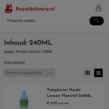
Skip
to
content
Inhoud:
240ML
Home
/ Product Inhoud / 240ML
Enig resultaat
Trekpleister Harde
Lenzen Vloeistof 240ML
€
6,95
incl. btw