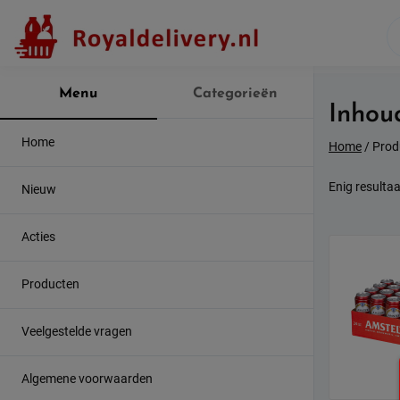
Skip
to
content
Menu
Categorieën
Inhou
Home
Home
/ Prod
Enig resultaa
Nieuw
Acties
Producten
Veelgestelde vragen
Algemene voorwaarden