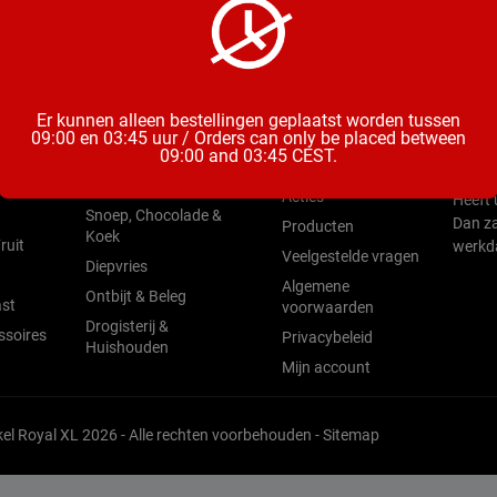
ieën
Open
Menu
Er kunnen alleen bestellingen geplaatst worden tussen
Mix & Aperitieven
Zo t/m
09:00 en 03:45 uur / Orders can only be placed between
Home
09:00 and 03:45 CEST.
Drankjes
Vrij &
Water &
Nieuw
Chips, Noten, Toast
Acties
Heeft 
Snoep, Chocolade &
Dan za
Producten
Koek
ruit
werkd
Veelgestelde vragen
Diepvries
Algemene
Ontbijt & Beleg
st
voorwaarden
Drogisterij &
ssoires
Privacybeleid
Huishouden
Mijn account
l Royal XL 2026 - Alle rechten voorbehouden -
Sitemap