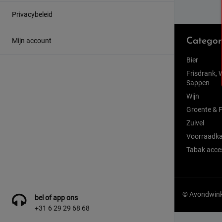
Privacybeleid
Mijn account
Categor
Bier
Frisdrank, 
Sappen
Wijn
Groente & F
Zuivel
Voorraadka
Tabak acce
© Avondwinke
bel of app ons
+31 6 29 29 68 68