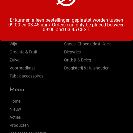
Categorieën
Er kunnen alleen bestellingen geplaatst worden tussen
09:00 en 03:45 uur / Orders can only be placed between
Bier
Mix & Aperitieven Drankjes
09:00 and 03:45 CEST.
Frisdrank, Water & Sappen
Chips, Noten, Toast
Wijn
Snoep, Chocolade & Koek
Groente & Fruit
Diepvries
Zuivel
Ontbijt & Beleg
Voorraadkast
Drogisterij & Huishouden
Tabak accessoires
Menu
Home
Nieuw
Acties
Producten