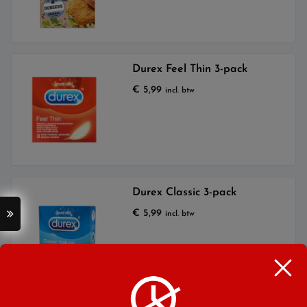
Durex Feel Thin 3-pack
€
5,99
incl. btw
Durex Classic 3-pack
€
5,99
incl. btw