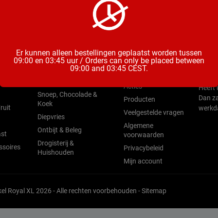
ieën
Open
Menu
Er kunnen alleen bestellingen geplaatst worden tussen
Mix & Aperitieven
Zo t/m
09:00 en 03:45 uur / Orders can only be placed between
Home
09:00 and 03:45 CEST.
Drankjes
Vrij &
Water &
Nieuw
Chips, Noten, Toast
Acties
Heeft 
Snoep, Chocolade &
Dan za
Producten
Koek
ruit
werkd
Veelgestelde vragen
Diepvries
Algemene
Ontbijt & Beleg
st
voorwaarden
Drogisterij &
ssoires
Privacybeleid
Huishouden
Mijn account
l Royal XL 2026 - Alle rechten voorbehouden -
Sitemap