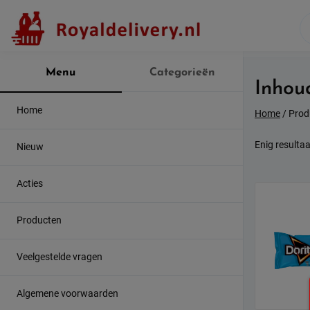
Skip
to
content
Menu
Categorieën
Inhou
Home
Home
/ Prod
Enig resultaa
Nieuw
Acties
Producten
Veelgestelde vragen
Algemene voorwaarden