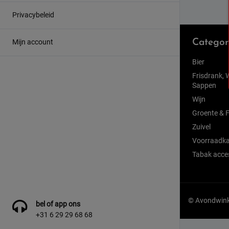
Privacybeleid
Mijn account
Categor
Bier
Frisdrank, 
Sappen
Wijn
Groente & F
Zuivel
Voorraadka
Tabak acce
© Avondwinke
bel of app ons
+31 6 29 29 68 68