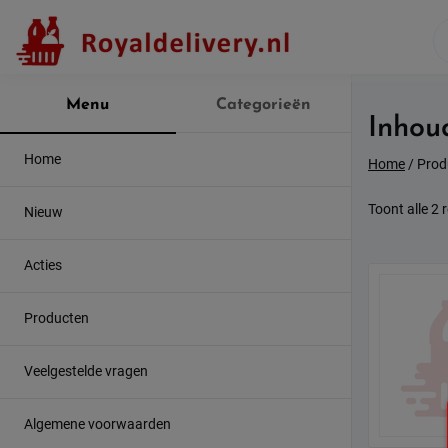
Skip
to
content
Menu
Categorieën
Inhou
Home
Home
/ Prod
Toont alle 2 
Nieuw
Acties
Producten
Veelgestelde vragen
Algemene voorwaarden