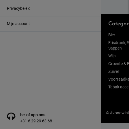
Privacybeleid
Mijn account
Categor
Bier
Frisdrank, 
Sappen
Wijn
Groente & F
Zuivel
Voorraadka
Tabak acce
© Avondwinke
bel of app ons
+31 6 29 29 68 68