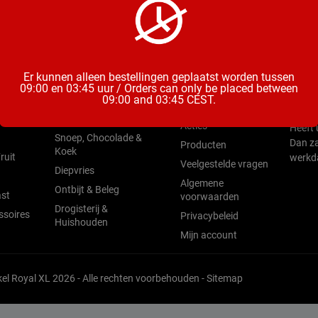
ieën
Open
Menu
Er kunnen alleen bestellingen geplaatst worden tussen
Mix & Aperitieven
Zo t/m
09:00 en 03:45 uur / Orders can only be placed between
Home
09:00 and 03:45 CEST.
Drankjes
Vrij &
Water &
Nieuw
Chips, Noten, Toast
Acties
Heeft 
Snoep, Chocolade &
Dan za
Producten
Koek
ruit
werkd
Veelgestelde vragen
Diepvries
Algemene
Ontbijt & Beleg
st
voorwaarden
Drogisterij &
ssoires
Privacybeleid
Huishouden
Mijn account
l Royal XL 2026 - Alle rechten voorbehouden -
Sitemap