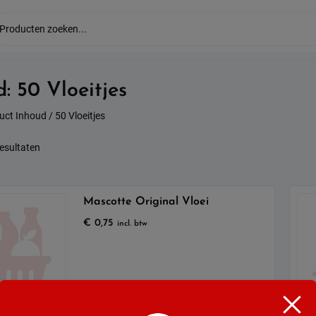
d:
50 Vloeitjes
uct Inhoud / 50 Vloeitjes
Gesorteerd
resultaten
op
populariteit
Mascotte Original Vloei
€
0,75
incl. btw