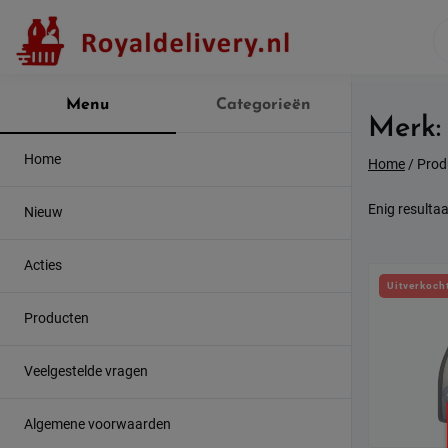
Skip
to
content
Menu
Categorieën
Merk
Home
Home
/ Prod
Enig resultaa
Nieuw
Acties
Uitverkoch
Producten
Veelgestelde vragen
Algemene voorwaarden