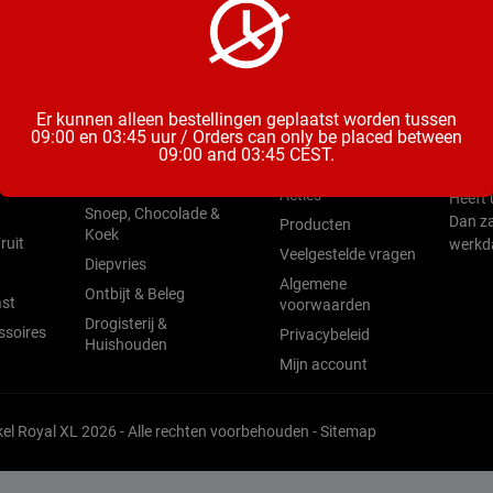
ieën
Open
Menu
Er kunnen alleen bestellingen geplaatst worden tussen
Mix & Aperitieven
Zo t/m
09:00 en 03:45 uur / Orders can only be placed between
Home
09:00 and 03:45 CEST.
Drankjes
Vrij &
Water &
Nieuw
Chips, Noten, Toast
Acties
Heeft 
Snoep, Chocolade &
Dan za
Producten
Koek
ruit
werkd
Veelgestelde vragen
Diepvries
Algemene
Ontbijt & Beleg
st
voorwaarden
Drogisterij &
ssoires
Privacybeleid
Huishouden
Mijn account
l Royal XL 2026 - Alle rechten voorbehouden -
Sitemap