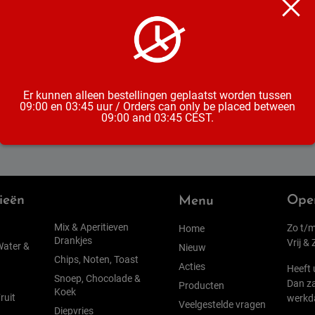
Exportslachterij Clazing
t
Halal Hotwings 1KG
€
9,99
incl. btw
Er kunnen alleen bestellingen geplaatst worden tussen
09:00 en 03:45 uur / Orders can only be placed between
09:00 and 03:45 CEST.
ieën
Open
Menu
Mix & Aperitieven
Zo t/m
Home
Drankjes
Vrij &
Water &
Nieuw
Chips, Noten, Toast
Acties
Heeft 
Snoep, Chocolade &
Dan za
Producten
Koek
ruit
werkd
Veelgestelde vragen
Diepvries