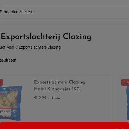
:
Exportslachterij Clazing
uct Merk / Exportslachterij Clazing
Gesorteerd
resultaten
op
populariteit
Exportslachterij Clazing
t
Uit
Halal Kiphaasjes 1KG
€
9,99
incl. btw