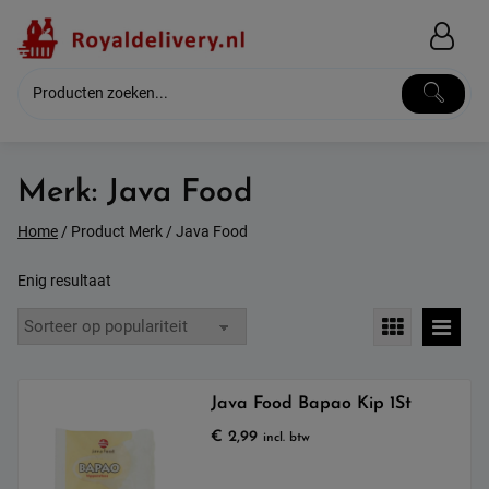
Skip
to
content
Merk:
Java Food
Home
/ Product Merk / Java Food
Enig resultaat
Java Food Bapao Kip 1St
€
2,99
incl. btw