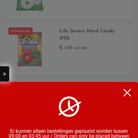
Life Savers Hard Candy
Uitverkocht
177G
€
4,75
incl. btw
Categorieën
Bier
Mix & Aperitieven Drankjes
Frisdrank, Water & Sappen
Chips, Noten, Toast
Wijn
Snoep, Chocolade & Koek
Er kunnen alleen bestellingen geplaatst worden tussen
09:00 en 03:45 uur / Orders can only be placed between
Groente & Fruit
Diepvries