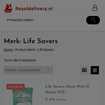
Skip
to
content
Merk:
Life Savers
Home
/ Product Merk / Life Savers
Gesorteerd
Toont alle 2 resultaten
op
populariteit
Life Savers Mints Wint O
Uitverkocht
Green 177G
€
4,75
incl. btw