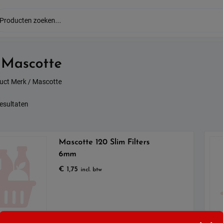
:
Mascotte
uct Merk / Mascotte
Gesorteerd
resultaten
op
populariteit
Mascotte 120 Slim Filters
6mm
€
1,75
incl. btw