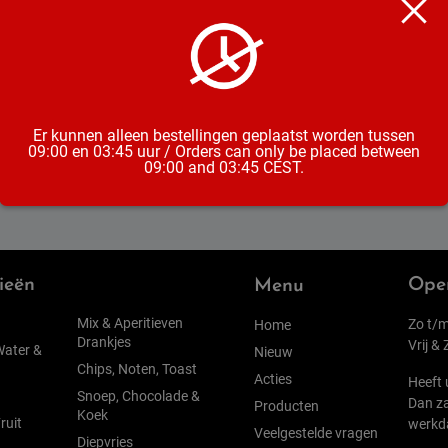
Mascotte 150 Extra Slim
Filters 5.3mm
€
1,75
incl. btw
Er kunnen alleen bestellingen geplaatst worden tussen
09:00 en 03:45 uur / Orders can only be placed between
09:00 and 03:45 CEST.
ieën
Open
Menu
Mix & Aperitieven
Zo t/m
Home
Drankjes
Vrij &
Water &
Nieuw
Chips, Noten, Toast
Acties
Heeft 
Snoep, Chocolade &
Dan za
Producten
Koek
ruit
werkd
Veelgestelde vragen
Diepvries