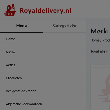
Skip
to
content
Menu
Categorieën
Merk
Home
Home
/ Prod
Toont alle 4 
Nieuw
Acties
Producten
Veelgestelde vragen
Algemene voorwaarden