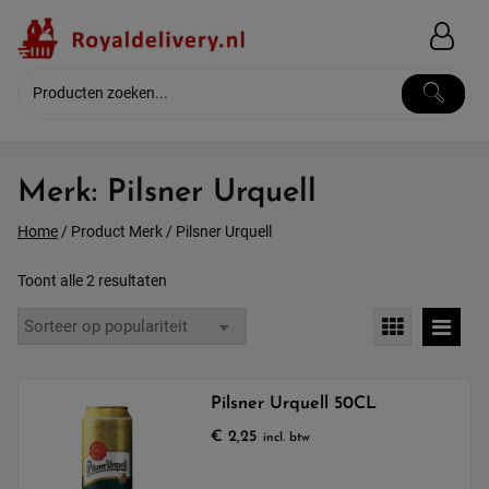
Skip
to
content
Merk:
Pilsner Urquell
Home
/ Product Merk / Pilsner Urquell
Gesorteerd
Toont alle 2 resultaten
op
populariteit
Pilsner Urquell 50CL
€
2,25
incl. btw