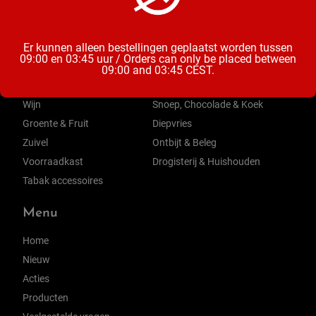
Categorieën
Er kunnen alleen bestellingen geplaatst worden tussen
09:00 en 03:45 uur / Orders can only be placed between
Bier
Mix & Aperitieven Drankjes
09:00 and 03:45 CEST.
Frisdrank, Water & Sappen
Chips, Noten, Toast
Wijn
Snoep, Chocolade & Koek
Groente & Fruit
Diepvries
Zuivel
Ontbijt & Beleg
Voorraadkast
Drogisterij & Huishouden
Tabak accessoires
Menu
Home
Nieuw
Acties
Producten