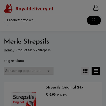
Skip
to
content
Merk:
Strepsils
Home
/ Product Merk / Strepsils
Enig resultaat
Strepsils Original 24x
€
6,95
incl. btw