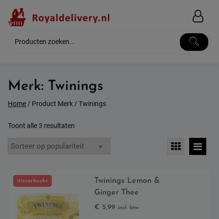
Skip
to
content
Merk:
Twinings
Home
/ Product Merk / Twinings
Gesorteerd
Toont alle 3 resultaten
op
populariteit
Twinings Lemon &
Uitverkocht
Ginger Thee
€
5,99
incl. btw