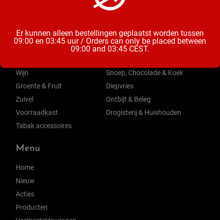
Categorieën
Er kunnen alleen bestellingen geplaatst worden tussen
09:00 en 03:45 uur / Orders can only be placed between
Bier
Mix & Aperitieven Drankjes
09:00 and 03:45 CEST.
Frisdrank, Water & Sappen
Chips, Noten, Toast
Wijn
Snoep, Chocolade & Koek
Groente & Fruit
Diepvries
Zuivel
Ontbijt & Beleg
Voorraadkast
Drogisterij & Huishouden
Tabak accessoires
Menu
Home
Nieuw
Acties
Producten