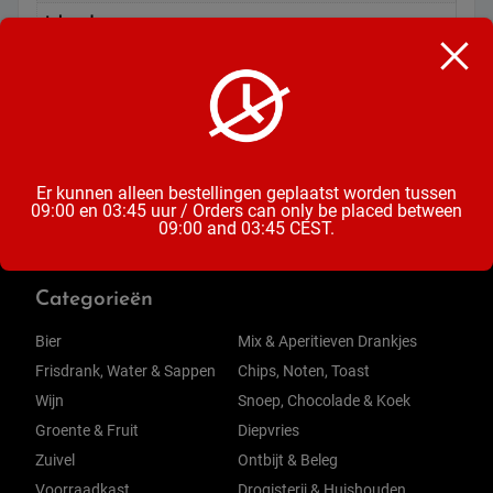
Inhoud
10 Pads
Maat
Normaal met Wings
Er kunnen alleen bestellingen geplaatst worden tussen
09:00 en 03:45 uur / Orders can only be placed between
09:00 and 03:45 CEST.
Categorieën
Bier
Mix & Aperitieven Drankjes
Frisdrank, Water & Sappen
Chips, Noten, Toast
Wijn
Snoep, Chocolade & Koek
Groente & Fruit
Diepvries
Zuivel
Ontbijt & Beleg
Voorraadkast
Drogisterij & Huishouden