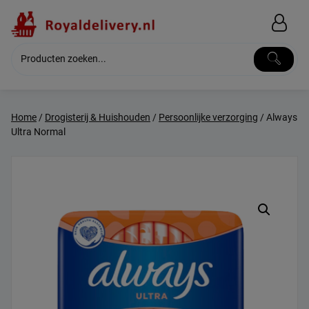
Skip
to
content
Home
/
Drogisterij & Huishouden
/
Persoonlijke verzorging
/ Always
Ultra Normal