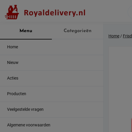
Skip
to
content
Menu
Categorieën
Home
/
Fris
Home
Nieuw
Acties
Producten
Veelgestelde vragen
Algemene voorwaarden