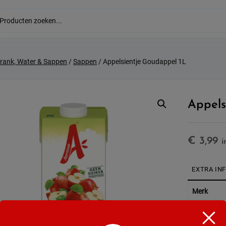
drank, Water & Sappen
/
Sappen
/ Appelsientje Goudappel 1L
Appels
€
3,99
i
EXTRA IN
Merk
Inhoud