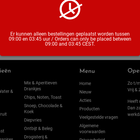
Soort
Er kunnen alleen bestellingen geplaatst worden tussen
09:00 en 03:45 uur / Orders can only be placed between
09:00 and 03:45 CEST.
ieën
Open
Menu
Mix & Aperitieven
Zo t/m
Home
Drankjes
Vrij &
Water &
Nieuw
Chips, Noten, Toast
Acties
Heeft 
Snoep, Chocolade &
Dan za
Producten
Koek
ruit
werkd
Veelgestelde vragen
Diepvries
Algemene
Ontbijt & Beleg
st
voorwaarden
Drogisterij &
ssoires