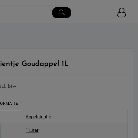
ientje Goudappel 1L
ncl. btw
FORMATIE
Appelsientje
1 Liter