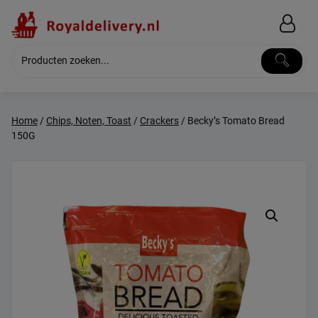
Skip
to
content
Home
/
Chips, Noten, Toast
/
Crackers
/ Becky’s Tomato Bread
150G