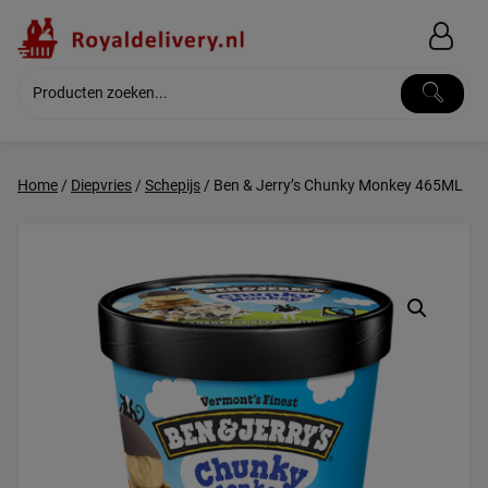
Skip
to
content
Home
/
Diepvries
/
Schepijs
/ Ben & Jerry’s Chunky Monkey 465ML