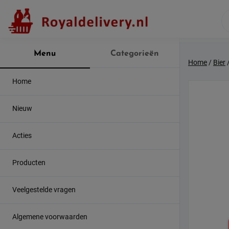
Skip
to
content
Menu
Categorieën
Home
/
Bier
Home
Nieuw
Acties
Producten
Veelgestelde vragen
Algemene voorwaarden