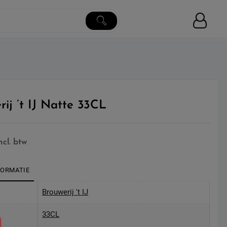
rij ’t IJ Natte 33CL
ncl. btw
FORMATIE
Brouwerij 't IJ
33CL