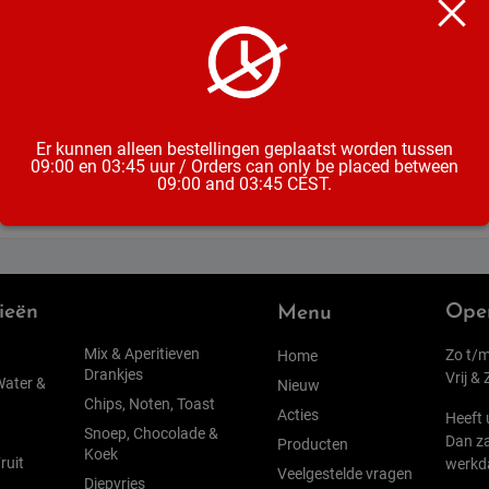
Soort
Alcoholpe
Land van 
Er kunnen alleen bestellingen geplaatst worden tussen
09:00 en 03:45 uur / Orders can only be placed between
09:00 and 03:45 CEST.
ieën
Open
Menu
Mix & Aperitieven
Zo t/m
Home
Drankjes
Vrij &
Water &
Nieuw
Chips, Noten, Toast
Acties
Heeft 
Snoep, Chocolade &
Dan za
Producten
Koek
ruit
werkd
Veelgestelde vragen
Diepvries