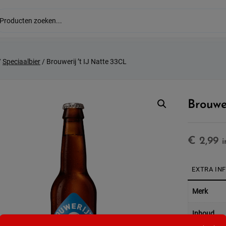
/
Speciaalbier
/ Brouwerij ’t IJ Natte 33CL
Brouwe
€
2,99
i
EXTRA IN
Merk
Inhoud