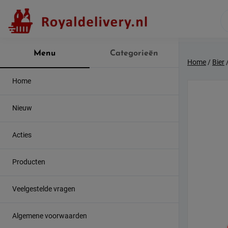
Skip
to
content
Menu
Categorieën
Home
/
Bier
Home
Nieuw
Acties
Producten
Veelgestelde vragen
Algemene voorwaarden