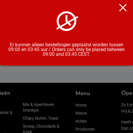
Soort
Inhoud
Formaat
Alcoholpe
Er kunnen alleen bestellingen geplaatst worden tussen
09:00 en 03:45 uur / Orders can only be placed between
09:00 and 03:45 CEST.
ieën
Open
Menu
Mix & Aperitieven
Zo t/m
Home
Drankjes
Vrij &
Water &
Nieuw
Chips, Noten, Toast
Acties
Heeft 
Snoep, Chocolade &
Dan za
Producten
Koek