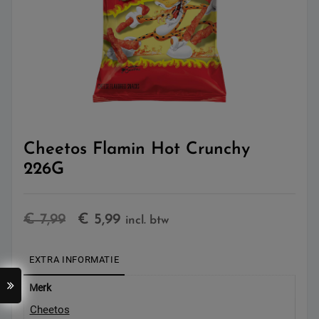
Cheetos Flamin Hot Crunchy
226G
Oorspronkelijke
Huidige
€
7,99
€
5,99
incl. btw
prijs
prijs
EXTRA INFORMATIE
was:
is:
€ 7,99.
€ 5,99.
Merk
Cheetos