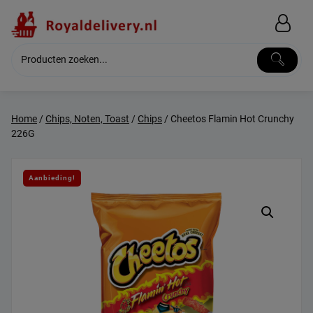
Skip
to
content
Home
/
Chips, Noten, Toast
/
Chips
/ Cheetos Flamin Hot Crunchy
226G
Aanbieding!