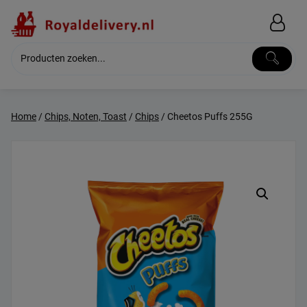
Skip
to
content
Home
/
Chips, Noten, Toast
/
Chips
/ Cheetos Puffs 255G