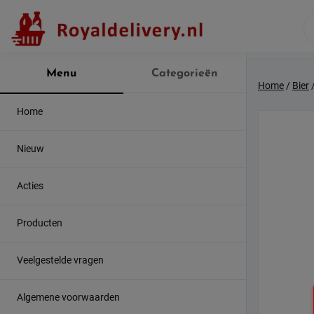
Skip
to
content
Menu
Categorieën
Home
/
Bier
Home
Nieuw
Acties
Producten
Veelgestelde vragen
Algemene voorwaarden