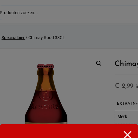
/
Speciaalbier
/ Chimay Rood 33CL
Chima
€
2,99
i
EXTRA IN
Merk
Inhoud