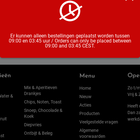
Land van 
Alcoholpe
Er kunnen alleen bestellingen geplaatst worden tussen
09:00 en 03:45 uur / Orders can only be placed between
09:00 and 03:45 CEST.
ieën
Open
Menu
Mix & Aperitieven
Zo t/m
Home
Drankjes
Vrij &
Water &
Nieuw
Chips, Noten, Toast
Acties
Heeft 
Snoep, Chocolade &
Dan za
Producten
Koek
ruit
werkd
Veelgestelde vragen
Diepvries
Algemene
Ontbijt & Beleg
st
voorwaarden