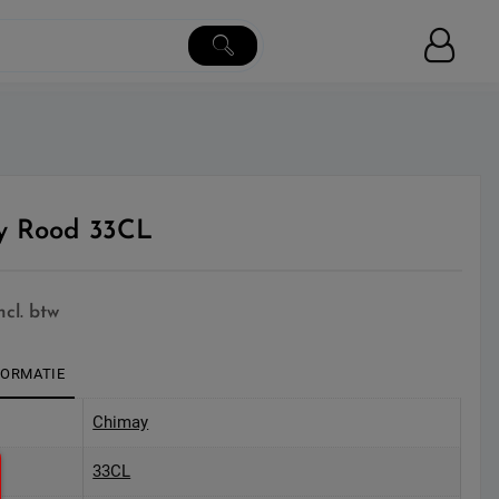
y Rood 33CL
ncl. btw
FORMATIE
Chimay
33CL