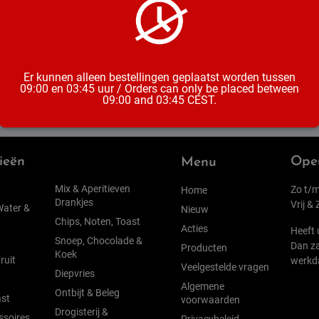
Inhoud
Er kunnen alleen bestellingen geplaatst worden tussen
09:00 en 03:45 uur / Orders can only be placed between
09:00 and 03:45 CEST.
ieën
Open
Menu
Mix & Aperitieven
Zo t/m
Home
Drankjes
Vrij &
Water &
Nieuw
Chips, Noten, Toast
Acties
Heeft 
Snoep, Chocolade &
Dan za
Producten
Koek
ruit
werkd
Veelgestelde vragen
Diepvries
Algemene
Ontbijt & Beleg
st
voorwaarden
Drogisterij &
ssoires