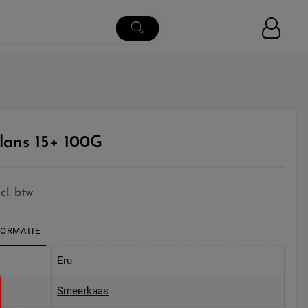
lans 15+ 100G
ncl. btw
FORMATIE
Eru
Smeerkaas