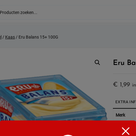
l
/
Kaas
/ Eru Balans 15+ 100G
Eru Ba
€
1,99
i
EXTRA IN
Merk
Soort