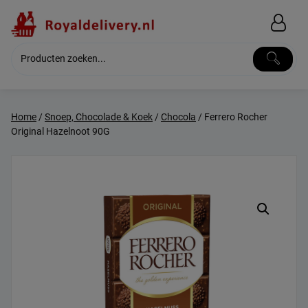
Skip
to
content
Home
/
Snoep, Chocolade & Koek
/
Chocola
/ Ferrero Rocher
Original Hazelnoot 90G