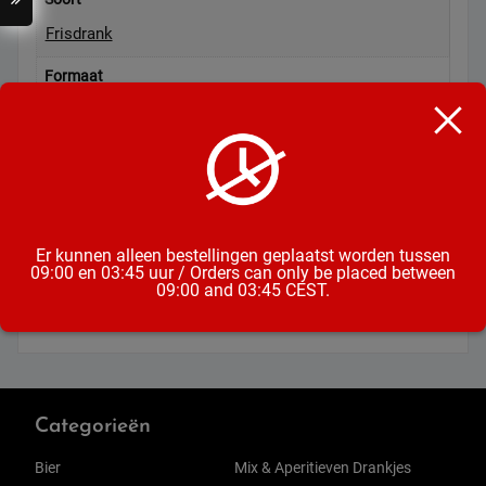
Frisdrank
Formaat
Fles
Inhoud
33CL
Land van herkomst
Er kunnen alleen bestellingen geplaatst worden tussen
Duitsland
09:00 en 03:45 uur / Orders can only be placed between
09:00 and 03:45 CEST.
Categorieën
Bier
Mix & Aperitieven Drankjes