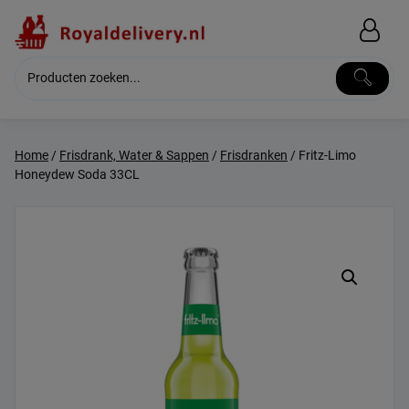
Skip
to
content
Home
/
Frisdrank, Water & Sappen
/
Frisdranken
/ Fritz-Limo
Honeydew Soda 33CL