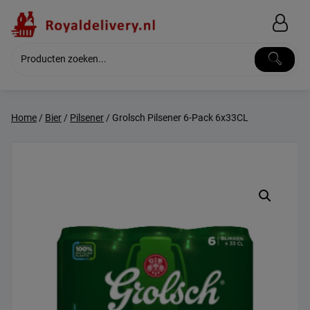
Skip
to
content
Home
/
Bier
/
Pilsener
/ Grolsch Pilsener 6-Pack 6x33CL