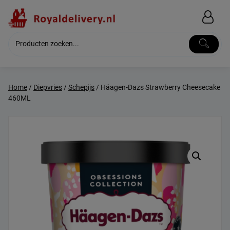
Skip
to
content
Home
/
Diepvries
/
Schepijs
/ Häagen-Dazs Strawberry Cheesecake
460ML