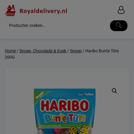
Skip
to
content
Home
/
Snoep, Chocolade & Koek
/
Snoep
/ Haribo Bunte Tüte
200G