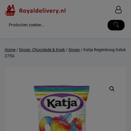
Skip
to
content
Home
/
Snoep, Chocolade & Koek
/
Snoep
/ Katja Regenboog Geluk
275G