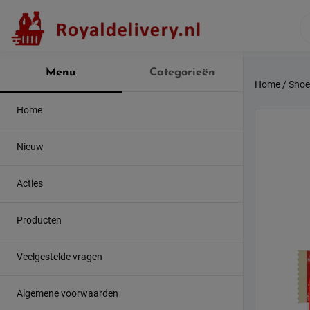
Skip
to
content
Menu
Categorieën
Home
/
Snoe
Home
Nieuw
Acties
Producten
Veelgestelde vragen
Algemene voorwaarden