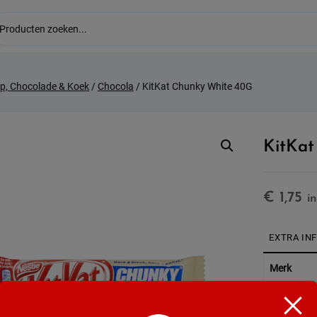
p, Chocolade & Koek
/
Chocola
/ KitKat Chunky White 40G
KitKat
€
1,75
in
EXTRA IN
Merk
Soort