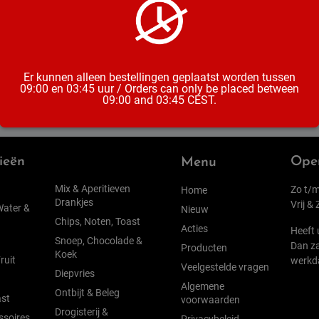
Inhoud
Er kunnen alleen bestellingen geplaatst worden tussen
09:00 en 03:45 uur / Orders can only be placed between
09:00 and 03:45 CEST.
ieën
Open
Menu
Mix & Aperitieven
Zo t/m
Home
Drankjes
Vrij &
Water &
Nieuw
Chips, Noten, Toast
Acties
Heeft 
Snoep, Chocolade &
Dan za
Producten
Koek
ruit
werkd
Veelgestelde vragen
Diepvries
Algemene
Ontbijt & Beleg
st
voorwaarden
Drogisterij &
ssoires