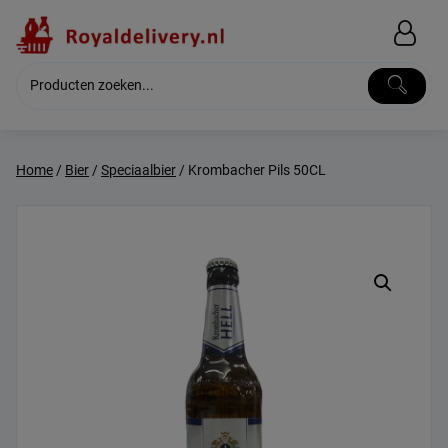
Skip
to
content
Home
/
Bier
/
Speciaalbier
/ Krombacher Pils 50CL