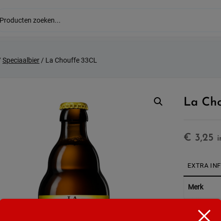
/
Speciaalbier
/ La Chouffe 33CL
La Cho
€
3,25
i
EXTRA IN
Merk
Land van 