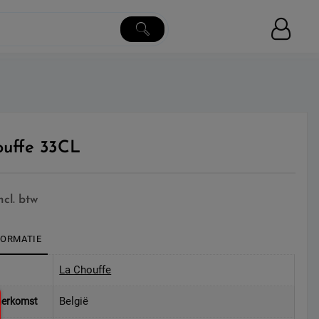
uffe 33CL
ncl. btw
FORMATIE
La Chouffe
België
herkomst