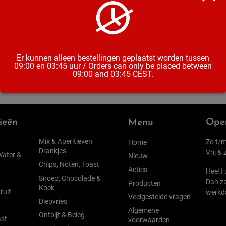
Alcoholpe
Inhoud
Er kunnen alleen bestellingen geplaatst worden tussen
09:00 en 03:45 uur / Orders can only be placed between
09:00 and 03:45 CEST.
ieën
Open
Menu
Mix & Aperitieven
Zo t/m
Home
Drankjes
Vrij &
Water &
Nieuw
Chips, Noten, Toast
Acties
Heeft 
Snoep, Chocolade &
Dan za
Producten
Koek
ruit
werkd
Veelgestelde vragen
Diepvries
Algemene
Ontbijt & Beleg
st
voorwaarden