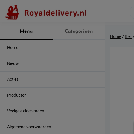
Skip
to
content
Menu
Categorieën
Home
/
Bier
Home
Nieuw
Acties
Producten
Veelgestelde vragen
Algemene voorwaarden