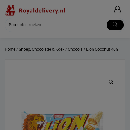
Skip
to
content
Home
/
Snoep, Chocolade & Koek
/
Chocola
/ Lion Coconut 40G