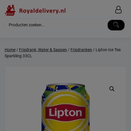
Skip
to
content
Home
/
Frisdrank, Water & Sappen
/
Frisdranken
/ Lipton Ice Tea
Sparkling 33CL