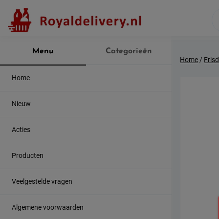
Skip
to
content
Menu
Categorieën
Home
/
Fris
Home
Nieuw
Acties
Producten
Veelgestelde vragen
Algemene voorwaarden