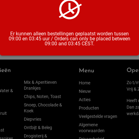
Inhoud
Er kunnen alleen bestellingen geplaatst worden tussen
09:00 en 03:45 uur / Orders can only be placed between
09:00 and 03:45 CEST.
ieën
Open
Menu
Mix & Aperitieven
Zo t/m
Home
Drankjes
Vrij &
Water &
Nieuw
Chips, Noten, Toast
Acties
Heeft 
Snoep, Chocolade &
Dan za
Producten
Koek
ruit
werkd
Veelgestelde vragen
Diepvries
Algemene
Ontbijt & Beleg
st
voorwaarden
Drogisterij &
ssoires