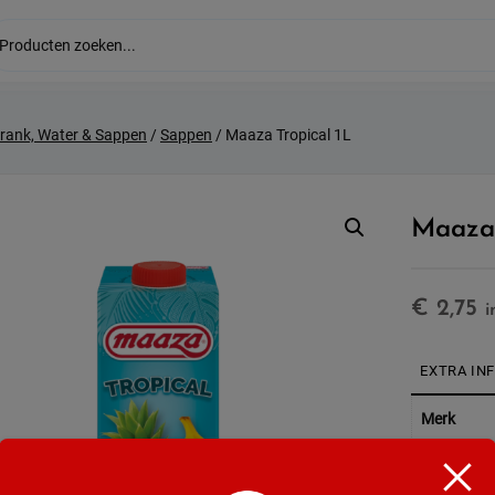
drank, Water & Sappen
/
Sappen
/ Maaza Tropical 1L
Maaza 
€
2,75
i
EXTRA IN
Merk
Soort