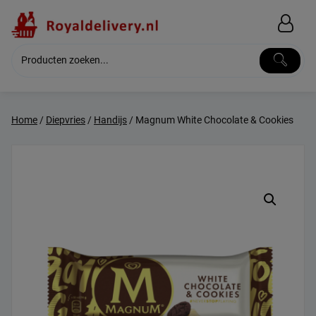
Skip
to
content
Home
/
Diepvries
/
Handijs
/ Magnum White Chocolate & Cookies