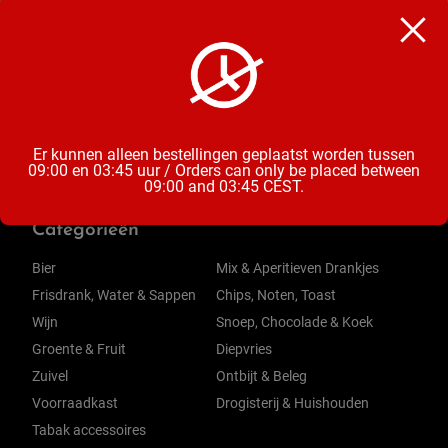
Diepvries Snacks
Inhoud
24 Stuks
Er kunnen alleen bestellingen geplaatst worden tussen
09:00 en 03:45 uur / Orders can only be placed between
09:00 and 03:45 CEST.
Categorieën
Bier
Mix & Aperitieven Drankjes
Frisdrank, Water & Sappen
Chips, Noten, Toast
Wijn
Snoep, Chocolade & Koek
Groente & Fruit
Diepvries
Zuivel
Ontbijt & Beleg
Voorraadkast
Drogisterij & Huishouden
Tabak accessoires