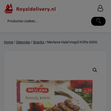
Skip
to
content
Home
/
Diepvries
/
Snacks
/ Mevlana Halal Inegöl Köfte 600G