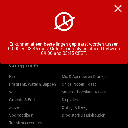
Diepvries Snacks
Inhoud
50 Stuks
Er kunnen alleen bestellingen geplaatst worden tussen
09:00 en 03:45 uur / Orders can only be placed between
09:00 and 03:45 CEST.
Categorieën
Bier
Mix & Aperitieven Drankjes
Frisdrank, Water & Sappen
Chips, Noten, Toast
Wijn
Snoep, Chocolade & Koek
Groente & Fruit
Diepvries
Zuivel
Ontbijt & Beleg
Voorraadkast
Drogisterij & Huishouden
Tabak accessoires