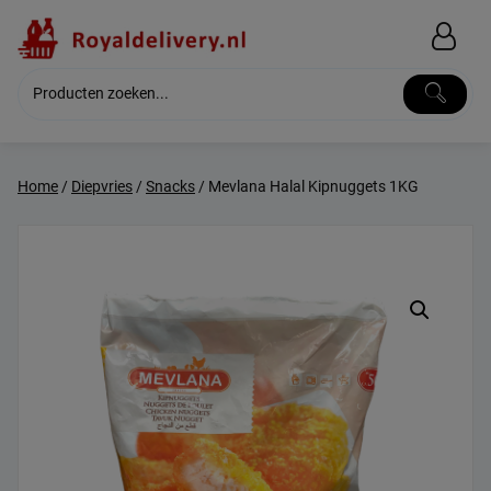
Skip
to
content
Home
/
Diepvries
/
Snacks
/ Mevlana Halal Kipnuggets 1KG