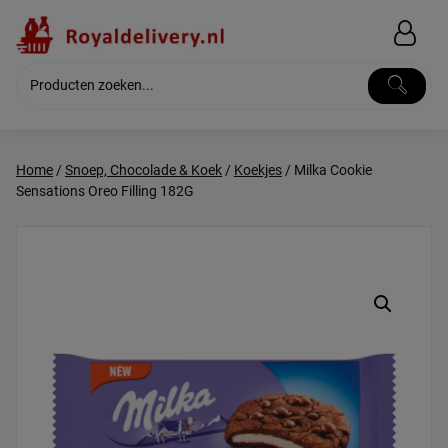
Skip
to
content
Home
/
Snoep, Chocolade & Koek
/
Koekjes
/ Milka Cookie
Sensations Oreo Filling 182G