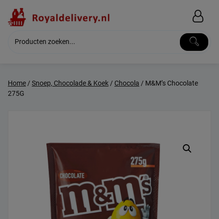
Skip
to
content
Home
/
Snoep, Chocolade & Koek
/
Chocola
/ M&M’s Chocolate
275G