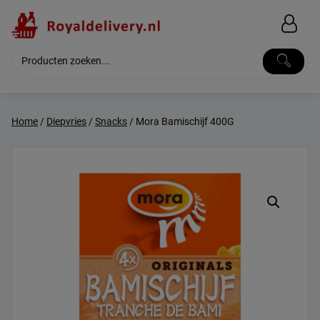
Skip
to
content
Home
/
Diepvries
/
Snacks
/ Mora Bamischijf 400G