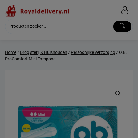
Skip
to
content
Home
/
Drogisterij & Huishouden
/
Persoonlijke verzorging
/ O.B.
ProComfort Mini Tampons